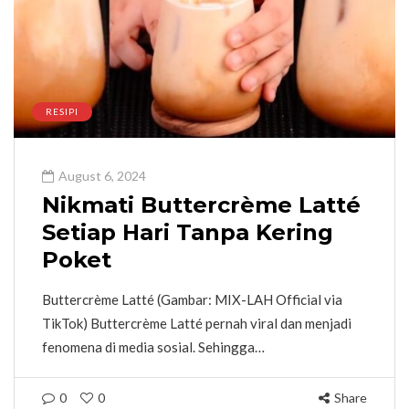
RESIPI
August 6, 2024
Nikmati Buttercrème Latté
Setiap Hari Tanpa Kering
Poket
Buttercrème Latté (Gambar: MIX-LAH Official via
TikTok) Buttercrème Latté pernah viral dan menjadi
fenomena di media sosial. Sehingga…
0
0
Share