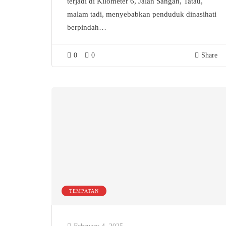
terjadi di Kilometer 6, Jalan Sangan, Tatau,
malam tadi, menyebabkan penduduk dinasihati
berpindah…
0
0
Share
TEMPATAN