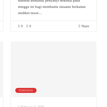
selebriti termasuk penyanyi terkenal pada
minggu ini bagi membantu siasatan berkaitan
sindiket tawar…
0
0
Share
TEMPATAN