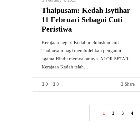
February 4, 2025
Thaipusam: Kedah Isytihar
11 Februari Sebagai Cuti
Peristiwa
Kerajaan negeri Kedah meluluskan cuti
Thaipusam bagi membolehkan penganut
agama Hindu merayakannya. ALOR SETAR:
Kerajaan Kedah telah…
0
0
Share
1
2
3
4