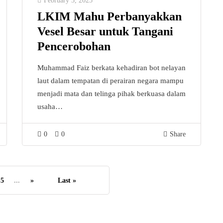
February 3, 2025
LKIM Mahu Perbanyakkan
Vesel Besar untuk Tangani
Pencerobohan
Muhammad Faiz berkata kehadiran bot nelayan
laut dalam tempatan di perairan negara mampu
menjadi mata dan telinga pihak berkuasa dalam
usaha…
0
0
Share
5
...
»
Last »