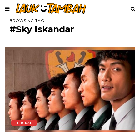
BROWSING TAG
#Sky Iskandar
HIBURAN