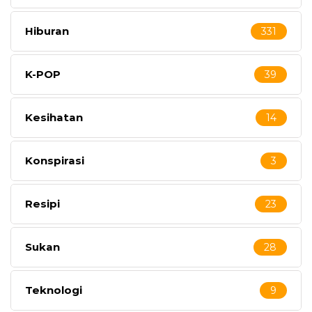
Hiburan
331
K-POP
39
Kesihatan
14
Konspirasi
3
Resipi
23
Sukan
28
Teknologi
9