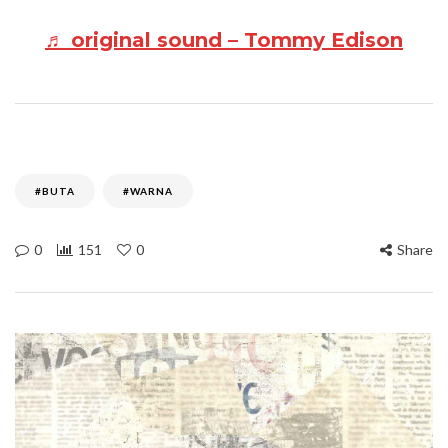
♬ original sound – Tommy Edison
#BUTA
#WARNA
0
151
0
Share