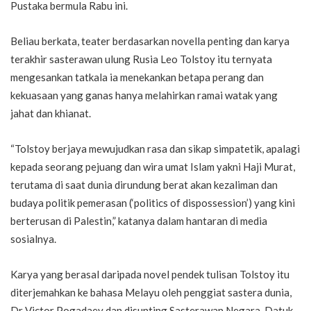
Pustaka bermula Rabu ini.
Beliau berkata, teater berdasarkan novella penting dan karya
terakhir sasterawan ulung Rusia Leo Tolstoy itu ternyata
mengesankan tatkala ia menekankan betapa perang dan
kekuasaan yang ganas hanya melahirkan ramai watak yang
jahat dan khianat.
“Tolstoy berjaya mewujudkan rasa dan sikap simpatetik, apalagi
kepada seorang pejuang dan wira umat Islam yakni Haji Murat,
terutama di saat dunia dirundung berat akan kezaliman dan
budaya politik pemerasan (‘politics of dispossession’) yang kini
berterusan di Palestin,” katanya dalam hantaran di media
sosialnya.
Karya yang berasal daripada novel pendek tulisan Tolstoy itu
diterjemahkan ke bahasa Melayu oleh penggiat sastera dunia,
Dr Victor Pogadaev dan disunting Sasterawan Negara, Datuk