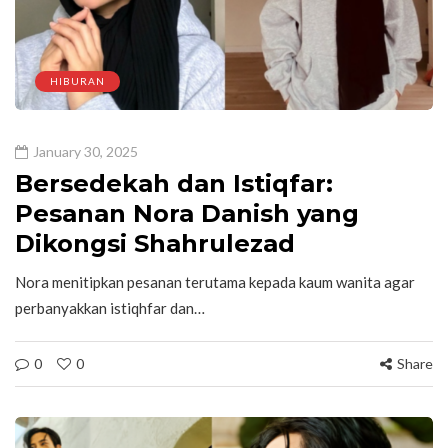
HIBURAN
January 30, 2025
Bersedekah dan Istiqfar:
Pesanan Nora Danish yang
Dikongsi Shahrulezad
Nora menitipkan pesanan terutama kepada kaum wanita agar
perbanyakkan istiqhfar dan…
0
0
Share