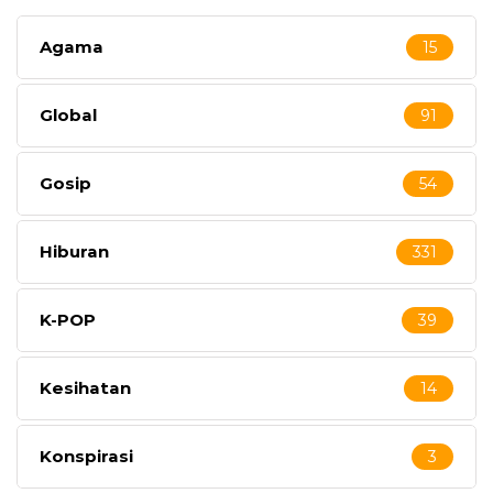
Agama
15
Global
91
Gosip
54
Hiburan
331
K-POP
39
Kesihatan
14
Konspirasi
3