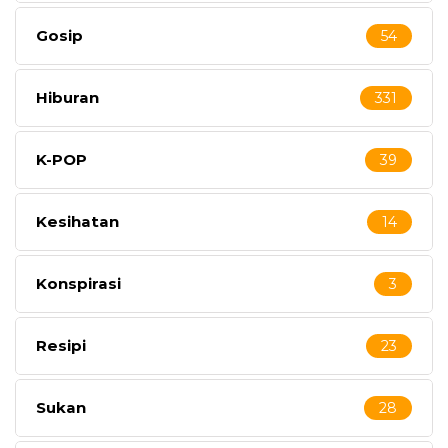
Gosip
54
Hiburan
331
K-POP
39
Kesihatan
14
Konspirasi
3
Resipi
23
Sukan
28