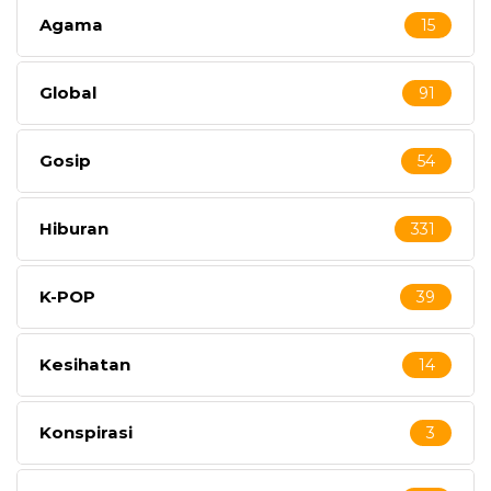
Agama
15
Global
91
Gosip
54
Hiburan
331
K-POP
39
Kesihatan
14
Konspirasi
3