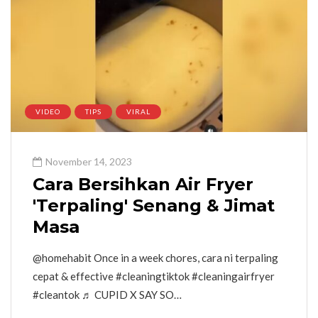
VIDEO
TIPS
VIRAL
November 14, 2023
Cara Bersihkan Air Fryer
'Terpaling' Senang & Jimat
Masa
@homehabit Once in a week chores, cara ni terpaling
cepat & effective #cleaningtiktok #cleaningairfryer
#cleantok ♬ CUPID X SAY SO…