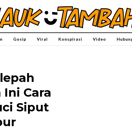
n
Gosip
Viral
Konspirasi
Video
Hubung
elepah
 Ini Cara
ci Siput
pur