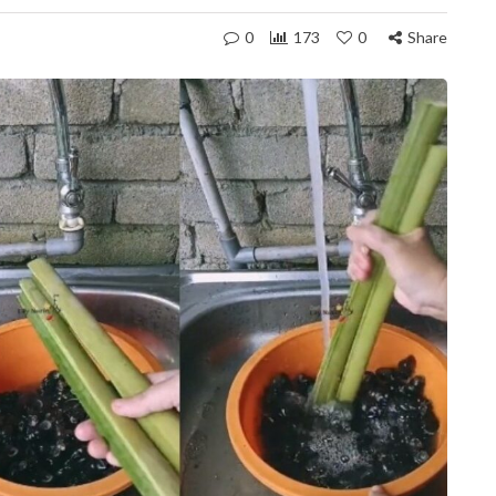
0
173
0
Share