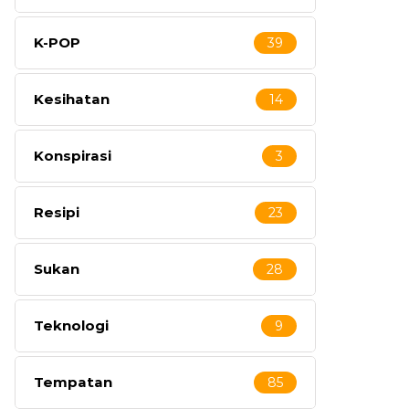
K-POP
39
Kesihatan
14
Konspirasi
3
Resipi
23
Sukan
28
Teknologi
9
Tempatan
85