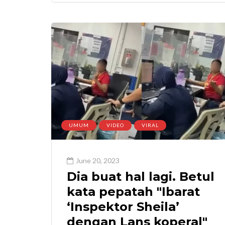
UMUM
VIDEO
VIRAL
June 20, 2023
Dia buat hal lagi. Betul
kata pepatah "Ibarat
‘Inspektor Sheila’
dengan Lans koperal"