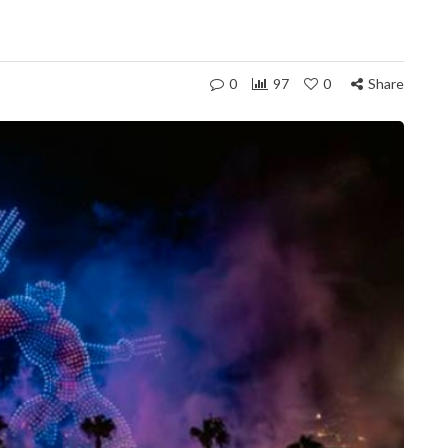
0
97
0
Share