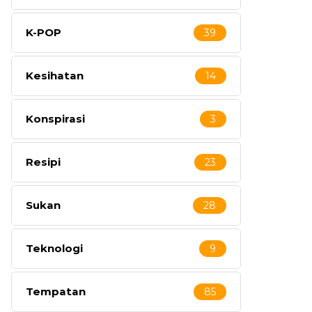
K-POP
39
Kesihatan
14
Konspirasi
3
Resipi
23
Sukan
28
Teknologi
9
Tempatan
85