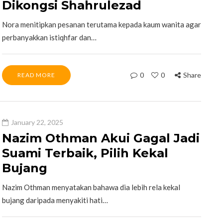
Dikongsi Shahrulezad
Nora menitipkan pesanan terutama kepada kaum wanita agar
perbanyakkan istiqhfar dan…
0
0
Share
READ MORE
January 22, 2025
Nazim Othman Akui Gagal Jadi
Suami Terbaik, Pilih Kekal
Bujang
Nazim Othman menyatakan bahawa dia lebih rela kekal
bujang daripada menyakiti hati…