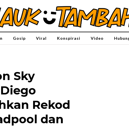
n
Gosip
Viral
Konspirasi
Video
Hubung
on Sky
 Diego
hkan Rekod
adpool dan