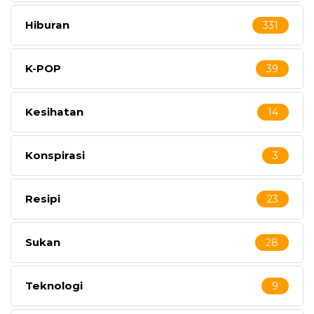
Hiburan
331
K-POP
39
Kesihatan
14
Konspirasi
3
Resipi
23
Sukan
28
Teknologi
9