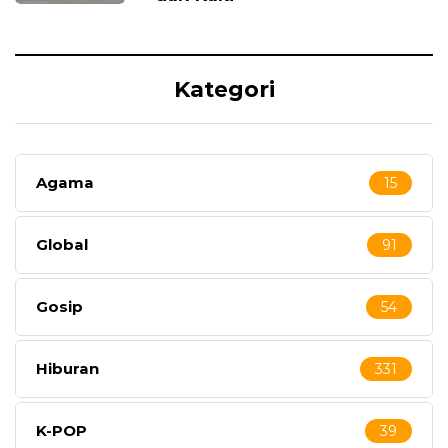
Kategori
Agama
15
Global
91
Gosip
54
Hiburan
331
K-POP
39