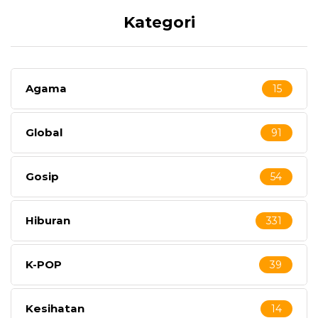
Kategori
Agama
15
Global
91
Gosip
54
Hiburan
331
K-POP
39
Kesihatan
14