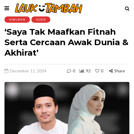
HIBURAN
GOSIP
‘Saya Tak Maafkan Fitnah
Serta Cercaan Awak Dunia &
Akhirat’
December 11, 2024
0
92
0
Share