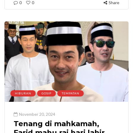
0
0
Share
HIBURAN
GOSIP
TEMPATAN
November 20, 2024
Tenang di mahkamah,
Farid mahu rai hari lahir