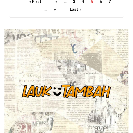
« First
«
...
3
4
5
6
7
...
»
Last »