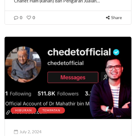
Chanet Ham (kanan) dan Pengarah Jualan…
0
0
Share
HIBURAN
TEMPATAN
July 2, 2024