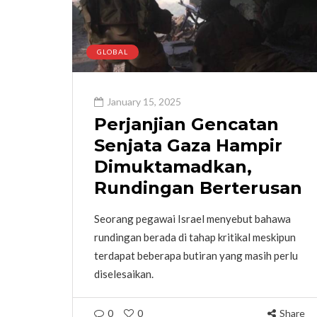
GLOBAL
January 15, 2025
Perjanjian Gencatan
Senjata Gaza Hampir
Dimuktamadkan,
Rundingan Berterusan
Seorang pegawai Israel menyebut bahawa
rundingan berada di tahap kritikal meskipun
terdapat beberapa butiran yang masih perlu
diselesaikan.
0
0
Share