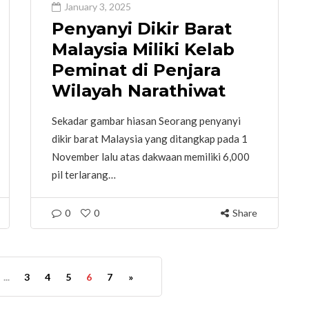
January 3, 2025
Penyanyi Dikir Barat
Malaysia Miliki Kelab
Peminat di Penjara
Wilayah Narathiwat
Sekadar gambar hiasan Seorang penyanyi
dikir barat Malaysia yang ditangkap pada 1
November lalu atas dakwaan memiliki 6,000
pil terlarang…
0
0
Share
...
3
4
5
6
7
»