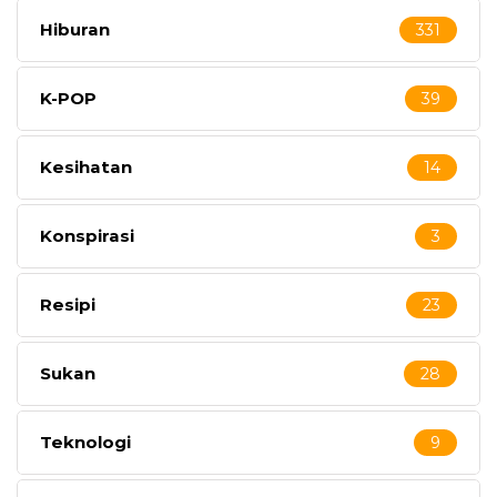
Hiburan
331
K-POP
39
Kesihatan
14
Konspirasi
3
Resipi
23
Sukan
28
Teknologi
9