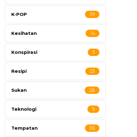
K-POP
39
Kesihatan
14
Konspirasi
3
Resipi
23
Sukan
28
Teknologi
9
Tempatan
85