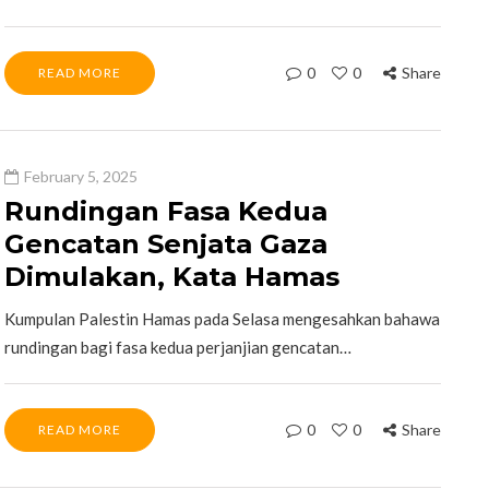
0
0
Share
READ MORE
February 5, 2025
Rundingan Fasa Kedua
Gencatan Senjata Gaza
Dimulakan, Kata Hamas
Kumpulan Palestin Hamas pada Selasa mengesahkan bahawa
rundingan bagi fasa kedua perjanjian gencatan…
0
0
Share
READ MORE