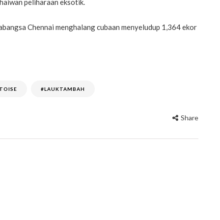
haiwan peliharaan eksotik.
abangsa Chennai menghalang cubaan menyeludup 1,364 ekor
TOISE
#LAUKTAMBAH
Share