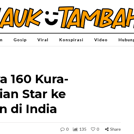
n
Gosip
Viral
Konspirasi
Video
Hubung
a 160 Kura-
ian Star ke
n di India
0
135
0
Share