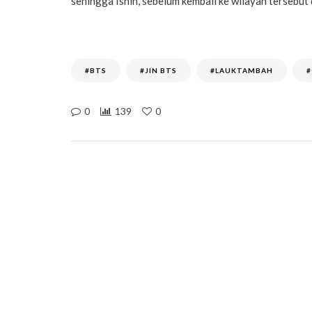
sehingga Isnin, sebelum kembali ke wilayah tersebut
#BTS
#JIN BTS
#LAUKTAMBAH
#
0
139
0