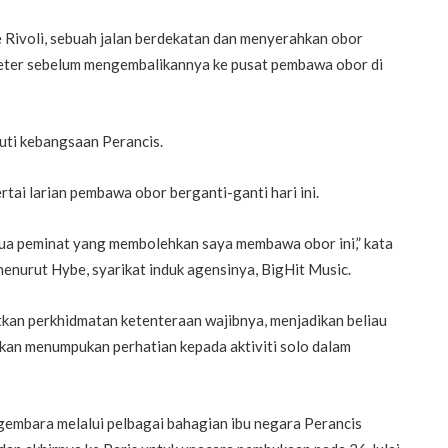
e Rivoli, sebuah jalan berdekatan dan menyerahkan obor
0 meter sebelum mengembalikannya ke pusat pembawa obor di
cuti kebangsaan Perancis.
tai larian pembawa obor berganti-ganti hari ini.
ua peminat yang membolehkan saya membawa obor ini,” kata
menurut Hybe, syarikat induk agensinya, BigHit Music.
tkan perkhidmatan ketenteraan wajibnya, menjadikan beliau
kan menumpukan perhatian kepada aktiviti solo dalam
gembara melalui pelbagai bahagian ibu negara Perancis