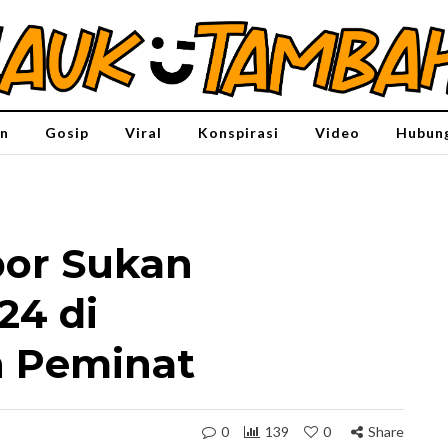
n
Gosip
Viral
Konspirasi
Video
Hubung
bor Sukan
24 di
 Peminat
0
139
0
Share