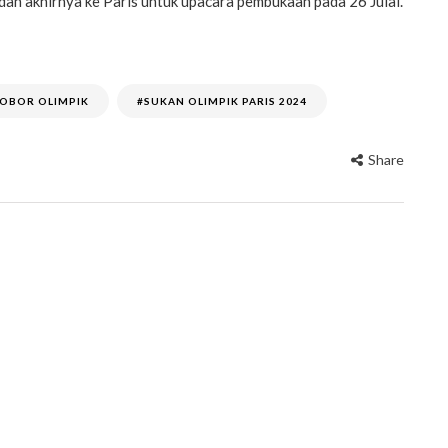
 dan akhirnya ke Paris untuk upacara pembukaan pada 26 Julai.
OBOR OLIMPIK
#SUKAN OLIMPIK PARIS 2024
Share