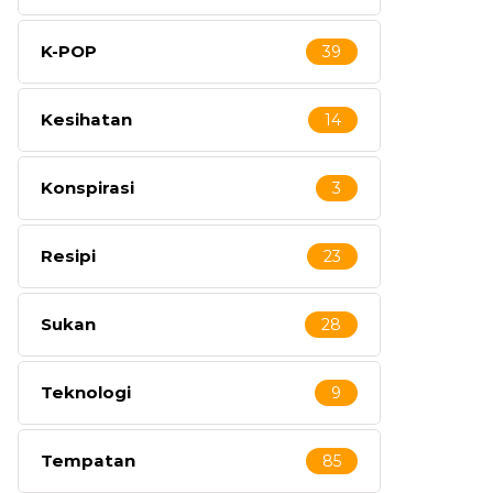
K-POP
39
Kesihatan
14
Konspirasi
3
Resipi
23
Sukan
28
Teknologi
9
Tempatan
85