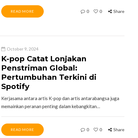
0
0
Share
READ MORE
October 9, 2024
K-pop Catat Lonjakan
Penstriman Global:
Pertumbuhan Terkini di
Spotify
Kerjasama antara artis K-pop dan artis antarabangsa juga
memainkan peranan penting dalam kebangkitan…
0
0
Share
READ MORE