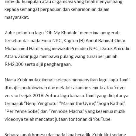
individu, kumpulan atau organisasi yang telah menyumbang
kepada semangat perpaduan dan keharmonian dalam
masyarakat.
Zubir pelantun lagu “Oh My Khadale,” menerima anugerah
tersebut daripada Exco NPC, Kapten (B) Abdul Rahmat Omar
Mohammed Hanif yang mewakili Presiden NPC, Datuk Ahirudin
Attan. Zubir juga membawa pulang wang tunai berjumlah
RM2,000 serta sijil penghargaan.
Nama Zubir mula dikenali selepas menyanyikan lagu-lagu Tamil
di majlis perkahwinan dan melalui rakaman semula atau ‘cover
version’ sejak 2018. Antara lagu bahasa Tamil yang diciptanya
termasuk “Nenji Yenghutu,” “Marainthe Uyire,” “Soga Kathai,”
“Per Yenne Solle,” dan “Yennode Macha,” yang kesemua muzik
videonya telah mencatat jutaan tontonan di YouTube.
Sebagai anak bongsu daripada lima beradik, Zubir kini sedang