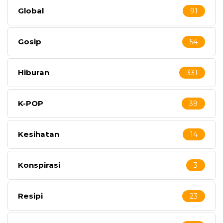
Global
91
Gosip
54
Hiburan
331
K-POP
39
Kesihatan
14
Konspirasi
3
Resipi
23