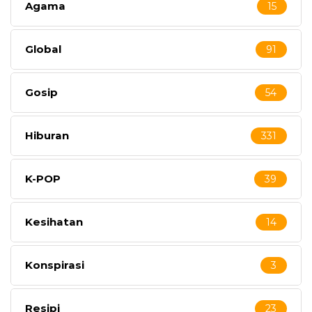
Agama
15
Global
91
Gosip
54
Hiburan
331
K-POP
39
Kesihatan
14
Konspirasi
3
Resipi
23