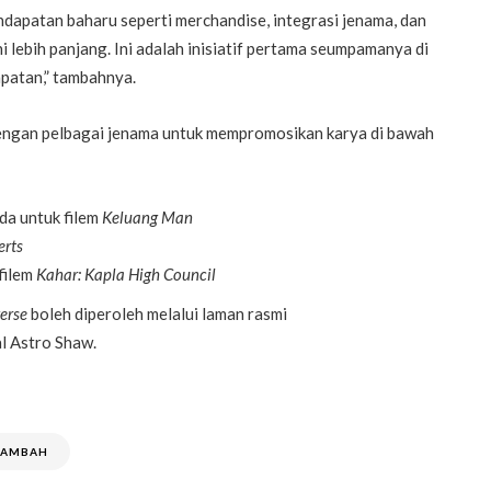
ndapatan baharu seperti merchandise, integrasi jenama, dan
i lebih panjang. Ini adalah inisiatif pertama seumpamanya di
patan,” tambahnya.
dengan pelbagai jenama untuk mempromosikan karya di bawah
a untuk filem
Keluang Man
erts
filem
Kahar: Kapla High Council
erse
boleh diperoleh melalui laman rasmi
l Astro Shaw.
TAMBAH