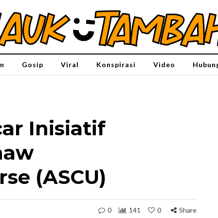
n
Gosip
Viral
Konspirasi
Video
Hubung
r Inisiatif
haw
rse (ASCU)
0
141
0
Share