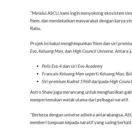
“Melalui ASCU, kami ingin menyokong ekosistem si
filem, dan mendekatkan masyarakat dengan karya si
Rabu.
Projek ini bakal menghimpunkan filem dan siri premiu
Evo
,
Keluang Man
, dan
High Council Universe
. Antara 
Polis Evo 4
dan siri
Evo Academy
Francais
Keluang Man
seperti
Keluang Man, Bali
Siri premium
Kudrat 1968
daripada
High Counci
Astro Shaw juga merancang untuk menghasilkan gab
mempertemukan watak utama dari pelbagai naratif.
“Berbeza dengan
universe
adiwira antarabangsa, ASC
memberi tumpuan kepada naratif yang saling berkait 