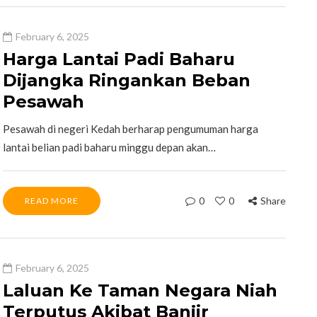
February 6, 2025
Harga Lantai Padi Baharu
Dijangka Ringankan Beban
Pesawah
Pesawah di negeri Kedah berharap pengumuman harga
lantai belian padi baharu minggu depan akan…
0
0
Share
READ MORE
February 6, 2025
Laluan Ke Taman Negara Niah
Terputus Akibat Banjir