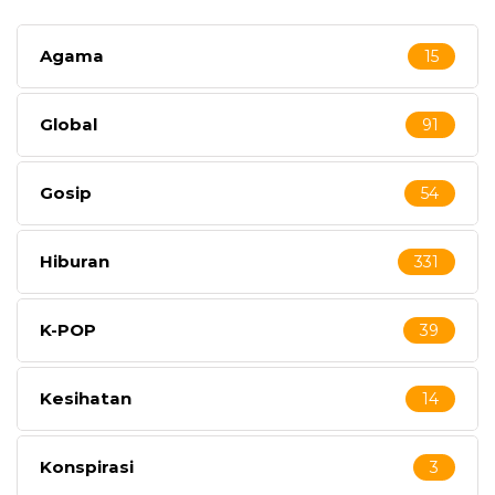
Agama
15
Global
91
Gosip
54
Hiburan
331
K-POP
39
Kesihatan
14
Konspirasi
3